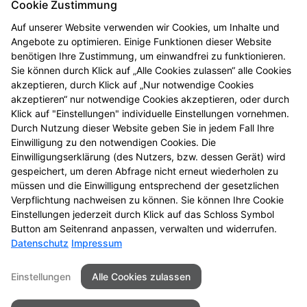
Cookie Zustimmung
PLZ/Ort:
Auf unserer Website verwenden wir Cookies, um Inhalte und
86156 Augsburg
Angebote zu optimieren. Einige Funktionen dieser Website
Telefon:
benötigen Ihre Zustimmung, um einwandfrei zu funktionieren.
Sie können durch Klick auf „Alle Cookies zulassen“ alle Cookies
0821 444 09 345
akzeptieren, durch Klick auf „Nur notwendige Cookies
Fax:
akzeptieren“ nur notwendige Cookies akzeptieren, oder durch
+49 (821) 44409342
Klick auf "Einstellungen" individuelle Einstellungen vornehmen.
Durch Nutzung dieser Website geben Sie in jedem Fall Ihre
E-Mail:
Einwilligung zu den notwendigen Cookies. Die
lutherkingapotheke@t-online.de
Einwilligungserklärung (des Nutzers, bzw. dessen Gerät) wird
gespeichert, um deren Abfrage nicht erneut wiederholen zu
Öffnungszeiten
müssen und die Einwilligung entsprechend der gesetzlichen
Verpflichtung nachweisen zu können. Sie können Ihre Cookie
Mo - Fr, Sa
: 08:00-20:00
Einstellungen jederzeit durch Klick auf das Schloss Symbol
Button am Seitenrand anpassen, verwalten und widerrufen.
Datenschutz
Impressum
Seitenübersicht
Kontakt
Impressum
Einstellungen
Alle Cookies zulassen
Datenschutz
Barrierefreiheit