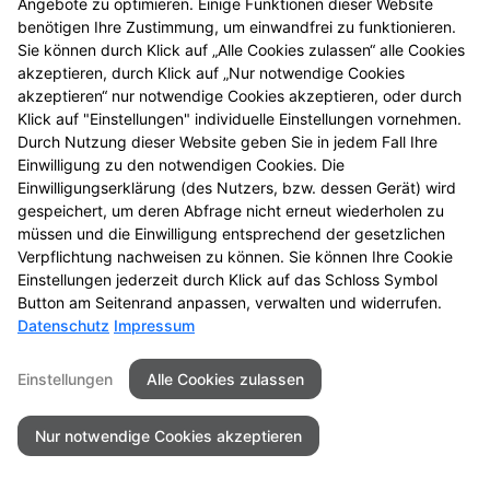
Angebote zu optimieren. Einige Funktionen dieser Website
entdecken Sie neue
benötigen Ihre Zustimmung, um einwandfrei zu funktionieren.
Aktionsprodukte und
Sie können durch Klick auf „Alle Cookies zulassen“ alle Cookies
das nächste
akzeptieren, durch Klick auf „Nur notwendige Cookies
Gewinnspiel.
akzeptieren“ nur notwendige Cookies akzeptieren, oder durch
Klick auf "Einstellungen" individuelle Einstellungen vornehmen.
Durch Nutzung dieser Website geben Sie in jedem Fall Ihre
Einwilligung zu den notwendigen Cookies. Die
Einwilligungserklärung (des Nutzers, bzw. dessen Gerät) wird
gespeichert, um deren Abfrage nicht erneut wiederholen zu
Seitenübersicht
Kontakt
Impressum
müssen und die Einwilligung entsprechend der gesetzlichen
Datenschutz
Barrierefreiheit
Verpflichtung nachweisen zu können. Sie können Ihre Cookie
Einstellungen jederzeit durch Klick auf das Schloss Symbol
© 2026 Luther King Apotheke
Button am Seitenrand anpassen, verwalten und widerrufen.
Datenschutz
Impressum
Einstellungen
Alle Cookies zulassen
Nur notwendige Cookies akzeptieren