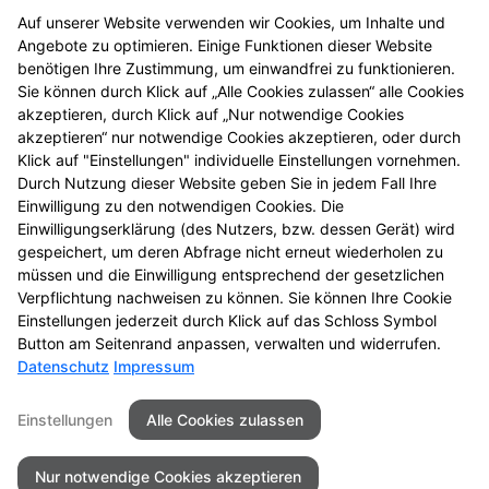
Tierarzneimittel
Auf unserer Website verwenden wir Cookies, um Inhalte und
Angebote zu optimieren. Einige Funktionen dieser Website
benötigen Ihre Zustimmung, um einwandfrei zu funktionieren.
Verbandkasten, Haus- und
Sie können durch Klick auf „Alle Cookies zulassen“ alle Cookies
Reiseapotheke
akzeptieren, durch Klick auf „Nur notwendige Cookies
akzeptieren“ nur notwendige Cookies akzeptieren, oder durch
Klick auf "Einstellungen" individuelle Einstellungen vornehmen.
Warenlager
Durch Nutzung dieser Website geben Sie in jedem Fall Ihre
Einwilligung zu den notwendigen Cookies. Die
Wellness-Produkte
Einwilligungserklärung (des Nutzers, bzw. dessen Gerät) wird
gespeichert, um deren Abfrage nicht erneut wiederholen zu
müssen und die Einwilligung entsprechend der gesetzlichen
Wunden
Verpflichtung nachweisen zu können. Sie können Ihre Cookie
Einstellungen jederzeit durch Klick auf das Schloss Symbol
Button am Seitenrand anpassen, verwalten und widerrufen.
Datenschutz
Impressum
Seitenübersicht
Kontakt
Impressum
Einstellungen
Alle Cookies zulassen
Datenschutz
Barrierefreiheit
Nur notwendige Cookies akzeptieren
© 2026 Luther King Apotheke