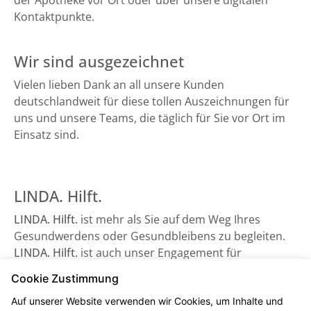
der Apotheke vor Ort oder über unsere digitalen
Kontaktpunkte.
Wir sind ausgezeichnet
Vielen lieben Dank an all unsere Kunden
deutschlandweit für diese tollen Auszeichnungen für
uns und unsere Teams, die täglich für Sie vor Ort im
Einsatz sind.
LINDA. Hilft.
LINDA. Hilft.
ist mehr als Sie auf dem Weg Ihres
Gesundwerdens oder Gesundbleibens zu begleiten.
LINDA. Hilft.
ist auch unser Engagement für
Gesundheitsorganisationen, die auf Unterstützung
Cookie Zustimmung
angewiesen sind - sowie beispielsweise der
Auf unserer Website verwenden wir Cookies, um Inhalte und
Bundesverband Kinderhospiz e. V. Schauen Sie gerne